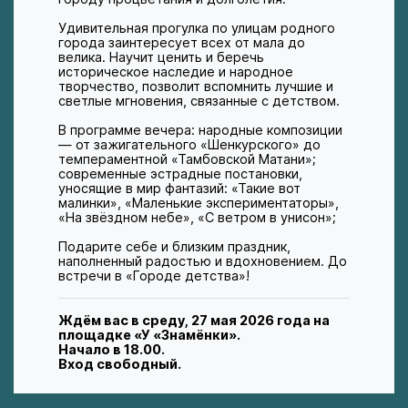
Удивительная прогулка по улицам родного
города заинтересует всех от мала до
велика. Научит ценить и беречь
историческое наследие и народное
творчество, позволит вспомнить лучшие и
светлые мгновения, связанные с детством.
В программе вечера: народные композиции
— от зажигательного «Шенкурского» до
темпераментной «Тамбовской Матани»;
современные эстрадные постановки,
уносящие в мир фантазий: «Такие вот
малинки», «Маленькие экспериментаторы»,
«На звёздном небе», «С ветром в унисон»;
Подарите себе и близким праздник,
наполненный радостью и вдохновением. До
встречи в «Городе детства»!
Ждём вас в среду, 27 мая 2026 года на
площадке «У «Знамёнки».
Начало в 18.00.
Вход свободный.