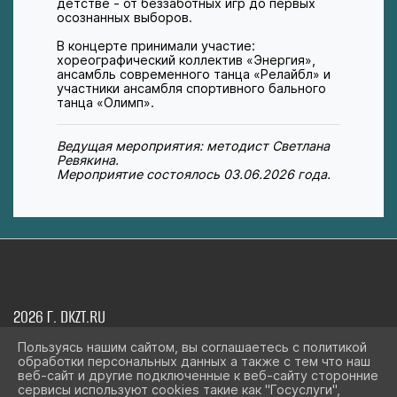
детстве - от беззаботных игр до первых
осознанных выборов.
В концерте принимали участие:
хореографический коллектив «Энергия»,
ансамбль современного танца «Релайбл» и
участники ансамбля спортивного бального
танца «Олимп».
Ведущая мероприятия: методист Светлана
Ревякина.
Мероприятие состоялось 03.06.2026 года.
2026 Г. DKZT.RU
ВХОД
Пользуясь нашим сайтом, вы соглашаетесь с политикой
КАРТА САЙТА
обработки персональных данных а также с тем что наш
веб-сайт и другие подключенные к веб-сайту сторонние
ПОЛИТИКА ОБРАБОТКИ ПЕРСОНАЛЬНЫХ ДАННЫХ
сервисы используют cookies такие как "Госуслуги",